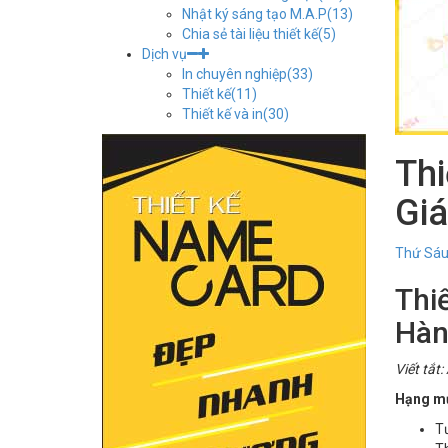
Nhật ký sáng tạo M.A.P
(13)
Chia sẻ tài liệu thiết kế
(5)
Dịch vụ
In chuyên nghiệp
(33)
Thiết kế
(11)
Thiết kế và in
(30)
Thi
Gi
Thứ Sáu
Thi
Hàn
Viết tắt
Hạng mụ
Tư