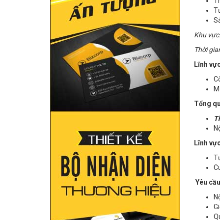
Th
Tư
S
Khu vực
Thời gia
Lĩnh vự
C
Mụ
Tổng qu
Th
Nộ
Lĩnh vự
Tư
Cu
Yêu cầu
Nộ
Gi
Q