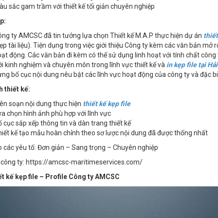
u sắc gam trầm với thiết kế tối giản chuyên nghiệp
p:
ng ty AMCSC đã tin tưởng lựa chọn Thiết kế M.A.P thực hiện dự án
thiết
ẹp tài liệu). Tiện dụng trong việc giới thiệu Công ty kèm các văn bản mở r
ạt động. Các văn bản đi kèm có thể sử dụng linh hoạt với tính chất công 
i kinh nghiệm và chuyên môn trong lĩnh vực thiết kế và
in kẹp file tại H
ng bố cục nội dung nêu bật các lĩnh vực hoạt động của công ty và đặc biệ
h thiết kế:
ên soạn nội dung thực hiện
thiết kế kẹp file
a chọn hình ảnh phù hợp với lĩnh vực
 cục sắp xếp thông tin và dàn trang thiết kế
iết kế tạo mẫu hoàn chỉnh theo sơ lược nội dung đã được thống nhất
các yêu tố: Đơn giản – Sang trọng – Chuyên nghiệp
công ty: https://amcsc-maritimeservices.com/
t kế kẹp file – Profile Công ty AMCSC