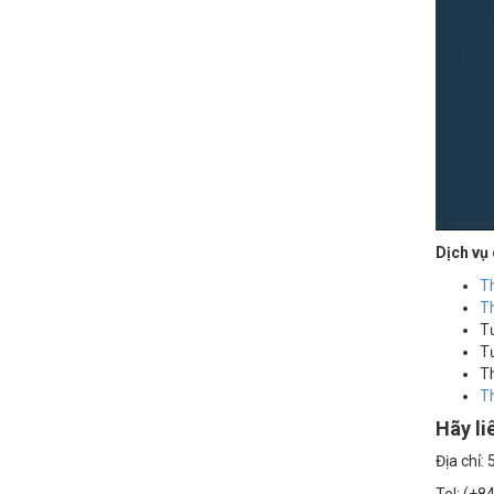
Dịch vụ
Th
Th
Tư
Tư
Th
Th
Hãy li
Địa chỉ: