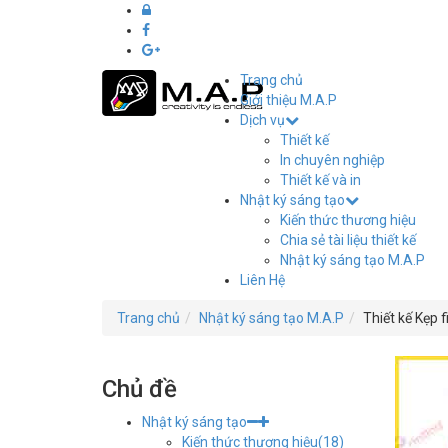
Trang chủ
Giới thiệu M.A.P
Dịch vụ
Thiết
Thiết kế
kế
In chuyên nghiệp
Thiết kế và in
in
Nhật ký sáng tạo
Kiến thức thương hiệu
ấn
Chia sẻ tài liệu thiết kế
Nhật ký sáng tạo M.A.P
M.A.P
Liên Hệ
Hải
Trang chủ
Nhật ký sáng tạo M.A.P
Thiết kế Kẹp 
Phòng
Chủ đề
Nhật ký sáng tạo
Kiến thức thương hiệu
(18)