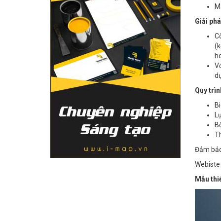
Mà
Giải phá
Cô
(k
ho
Vớ
dự
Quy trìn
Bi
Lự
Bố
Th
Đảm bảo 
Webiste 
Mẫu thiế