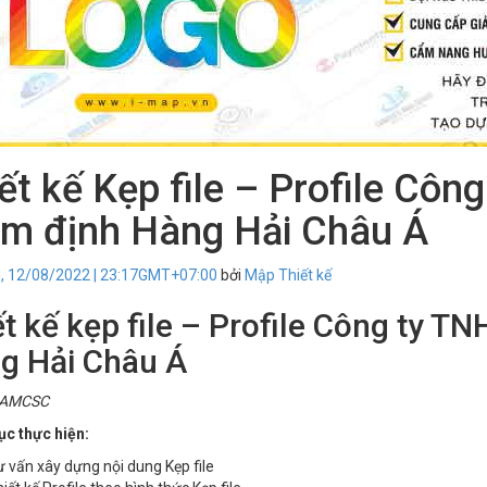
ết kế Kẹp file – Profile Cô
ám định Hàng Hải Châu Á
, 12/08/2022 | 23:17GMT+07:00
bởi
Mập Thiết kế
ết kế kẹp file – Profile Công ty T
g Hải Châu Á
: AMCSC
c thực hiện:
 vấn xây dựng nội dung Kẹp file