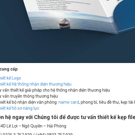
 cung cấp
iết kế Logo
iết kế Hệ thống nhận diện thương hiệu
 vấn thiết kế giải pháp cho hệ thống nhận diện thương hiệu
 vấn truyền thông thương hiệu
iết kế bộ nhận diện văn phòng:
name card
, phong bì, tiêu đề thư, kẹp tài li
iết kế hồ sơ năng lực
ên hệ ngay với Chúng tôi để được tư vấn thiết kế
kẹp file
 54D Lê Lợi – Ngô Quyền – Hải Phòng