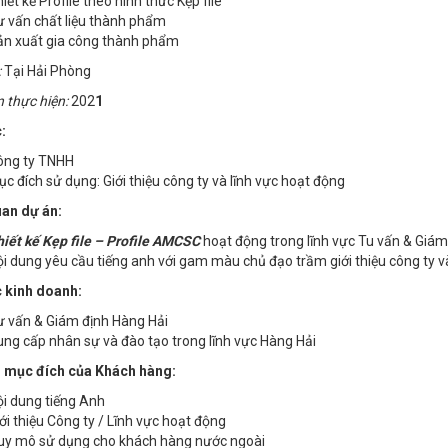
iết kế Profile theo hình thức Kẹp file
 vấn chất liệu thành phẩm
ản xuất gia công thành phẩm
:
Tại Hải Phòng
n thực hiện:
202
1
c:
ông ty TNHH
c đích sử dụng: Giới thiệu công ty và lĩnh vực hoạt động
an dự án:
iết kế Kẹp file – Profile AMCSC
hoạt động trong lĩnh vực Tu vấn & Giám
i dung yêu cầu tiếng anh với gam màu chủ đạo trầm giới thiệu công ty v
c kinh doanh:
 vấn & Giám định Hàng Hải
ng cấp nhân sự và đào tạo trong lĩnh vực Hàng Hải
 mục đích của Khách hàng:
i dung tiếng Anh
ới thiệu Công ty / Lĩnh vực hoạt động
uy mô sử dụng cho khách hàng nước ngoài