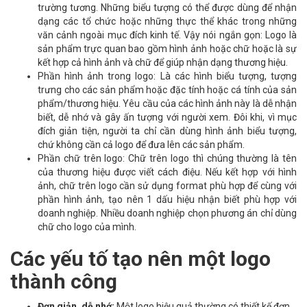
trường tương. Những biểu tượng có thể được dùng để nhận
dạng các tổ chức hoặc những thực thể khác trong những
văn cảnh ngoài mục đích kinh tế. Vậy nói ngắn gọn: Logo là
sản phẩm trực quan bao gồm hình ảnh hoặc chữ hoặc là sự
kết hợp cả hình ảnh và chữ để giúp nhận dạng thương hiệu.
Phần hình ảnh trong logo: Là các hình biểu tượng, tượng
trưng cho các sản phẩm hoặc đặc tính hoặc cá tính của sản
phẩm/thương hiệu. Yêu cầu của các hình ảnh này là dễ nhận
biết, dễ nhớ và gây ấn tượng với người xem. Đôi khi, vì mục
đích giản tiện, người ta chỉ cần dùng hình ảnh biểu tượng,
chứ không cần cả logo để đưa lên các sản phẩm.
Phần chữ trên logo: Chữ trên logo thì chúng thường là tên
của thương hiệu được viết cách điệu. Nếu kết hợp với hình
ảnh, chữ trên logo cần sử dụng format phù hợp để cùng với
phần hình ảnh, tạo nên 1 dấu hiệu nhận biết phù hợp với
doanh nghiệp. Nhiều doanh nghiệp chọn phương án chỉ dùng
chữ cho logo của mình.
Các yếu tố tạo nên một logo
thành công
Đơn giản, dễ nhớ:
Một logo hiệu quả thường có thiết kế đơn