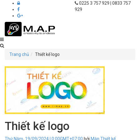
0225 3 757 929 | 0833 757
929
Thiết
kế
Trang chủ
Thiết kế logo
in
ấn
M.A.P
Hải
Phòng
Thiết kế logo
Thứ Năm, 19/09/2024 | 0:00GMT+07:00
bởi
Mập Thiết kế