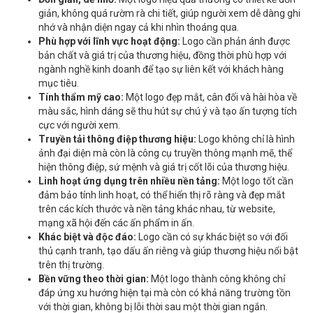
giản, không quá rườm rà chi tiết, giúp người xem dễ dàng ghi
nhớ và nhận diện ngay cả khi nhìn thoáng qua.
Phù hợp với lĩnh vực hoạt động:
Logo cần phản ánh được
bản chất và giá trị của thương hiệu, đồng thời phù hợp với
ngành nghề kinh doanh để tạo sự liên kết với khách hàng
mục tiêu.
Tính thẩm mỹ cao:
Một logo đẹp mắt, cân đối và hài hòa về
màu sắc, hình dáng sẽ thu hút sự chú ý và tạo ấn tượng tích
cực với người xem.
Truyền tải thông điệp thương hiệu:
Logo không chỉ là hình
ảnh đại diện mà còn là công cụ truyền thông mạnh mẽ, thể
hiện thông điệp, sứ mệnh và giá trị cốt lõi của thương hiệu.
Linh hoạt ứng dụng trên nhiều nền tảng:
Một logo tốt cần
đảm bảo tính linh hoạt, có thể hiển thị rõ ràng và đẹp mắt
trên các kích thước và nền tảng khác nhau, từ website,
mạng xã hội đến các ấn phẩm in ấn.
Khác biệt và độc đáo:
Logo cần có sự khác biệt so với đối
thủ cạnh tranh, tạo dấu ấn riêng và giúp thương hiệu nổi bật
trên thị trường.
Bền vững theo thời gian:
Một logo thành công không chỉ
đáp ứng xu hướng hiện tại mà còn có khả năng trường tồn
với thời gian, không bị lỗi thời sau một thời gian ngắn.