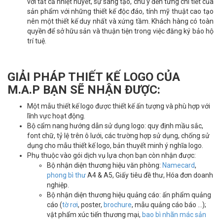
với tất cả nhiệt huyết, sự sáng tạo, chú ý đến từng chi tiết của
sản phẩm với những thiết kế độc đáo, tính mỹ thuật cao tạo
nên một thiết kế duy nhất và xứng tầm. Khách hàng có toàn
quyền để sở hữu sản và thuận tiện trong việc đăng ký bảo hộ
trí tuệ.
GIẢI PHÁP THIẾT KẾ LOGO CỦA
M.A.P BẠN SẼ NHẬN ĐƯỢC:
Một mẫu thiết kế logo được thiết kế ấn tượng và phù hợp với
lĩnh vực hoạt động.
Bộ cẩm nang hướng dẫn sử dụng logo: quy định mầu sắc,
font chữ, tỷ lệ trên ô lưới, các trường hợp sử dụng, chống sử
dụng cho mẫu thiết kế logo, bản thuyết minh ý nghĩa logo.
Phụ thuộc vào gói dịch vụ lựa chọn bạn còn nhận được:
Bộ nhận diện thương hiệu văn phòng:
Namecard
,
phong bì thư
A4 & A5, Giấy tiêu đề thư, Hóa đơn doanh
nghiệp.
Bộ nhận diện thương hiệu quảng cáo: ấn phẩm quảng
cáo (
tờ rơi
, poster,
brochure
, mẫu quảng cáo báo …);
vật phẩm xúc tiến thương mại,
bao bì nhãn mác sản