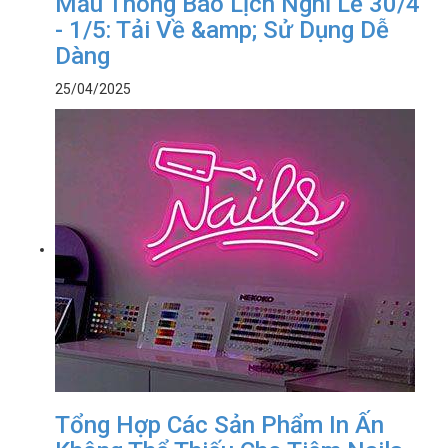
Mẫu Thông Báo Lịch Nghỉ Lễ 30/4
- 1/5: Tải Về &amp; Sử Dụng Dễ
Dàng
25/04/2025
Tổng Hợp Các Sản Phẩm In Ấn