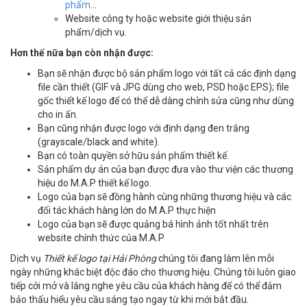
phẩm
…
Website công ty hoặc website giới thiệu sản
phẩm/dịch vụ.
Hơn thế nữa bạn còn nhận được:
Bạn sẽ nhận được bộ sản phẩm logo với tất cả các định dạng
file cần thiết (GIF và JPG dùng cho web, PSD hoặc EPS); file
gốc thiết kế logo để có thể dễ dàng chỉnh sửa cũng như dùng
cho in ấn.
Bạn cũng nhận được logo với định dạng đen trắng
(grayscale/black and white).
Bạn có toàn quyền sở hữu sản phẩm thiết kế.
Sản phẩm dự án của bạn được đưa vào thư viện các thương
hiệu do M.A.P thiết kế logo.
Logo của bạn sẽ đồng hành cùng những thương hiệu và các
đối tác khách hàng lớn do M.A.P thực hiện
Logo của bạn sẽ được quảng bá hình ảnh tốt nhất trên
website chính thức của M.A.P
Dịch vụ
Thiết kế logo tại Hải Phòng
chúng tôi đang làm lên mỗi
ngày những khác biệt độc đáo cho thương hiệu. Chúng tôi luôn giao
tiếp cởi mở và lắng nghe yêu cầu của khách hàng để có thể đảm
bảo thấu hiểu yêu cầu sáng tạo ngay từ khi mới bắt đầu.