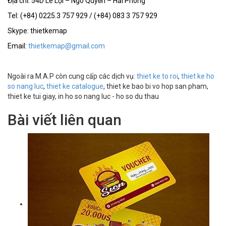
Địa chỉ: 54D Lê Lợi – Ngô Quyền – Hải Phòng
Tel: (+84) 0225.3 757 929 / (+84) 083 3 757 929
Skype: thietkemap
Email:
thietkemap@gmail.com
Ngoài ra M.A.P còn cung cấp các dịch vụ:
thiet ke to roi
,
thiet ke ho
so nang luc
,
thiet ke catalogue
, thiet ke bao bi vo hop san pham,
thiet ke tui giay, in ho so nang luc - ho so du thau
Bài viết liên quan