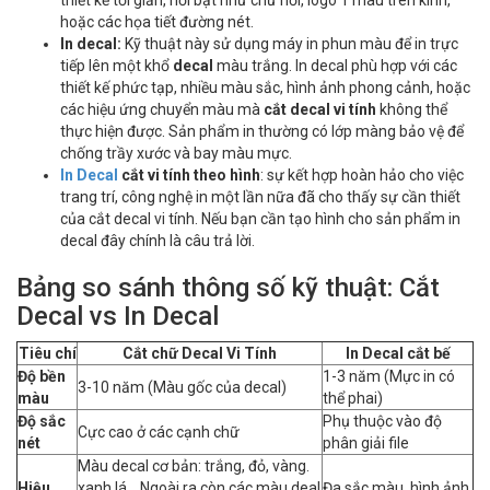
thiết kế tối giản, nổi bật như chữ nổi, logo 1 màu trên kính,
hoặc các họa tiết đường nét.
In decal:
Kỹ thuật này sử dụng máy in phun màu để in trực
tiếp lên một khổ
decal
màu trắng. In decal phù hợp với các
thiết kế phức tạp, nhiều màu sắc, hình ảnh phong cảnh, hoặc
các hiệu ứng chuyển màu mà
cắt decal vi tính
không thể
thực hiện được. Sản phẩm in thường có lớp màng bảo vệ để
chống trầy xước và bay màu mực.
In Decal
cắt vi tính theo hình
: sự kết hợp hoàn hảo cho việc
trang trí, công nghệ in một lần nữa đã cho thấy sự cần thiết
của cắt decal vi tính. Nếu bạn cần tạo hình cho sản phẩm in
decal đây chính là câu trả lời.
Bảng so sánh thông số kỹ thuật: Cắt
Decal vs In Decal
Tiêu chí
Cắt chữ Decal Vi Tính
In Decal cắt bế
Độ bền
1-3 năm (Mực in có
3-10 năm (Màu gốc của decal)
màu
thể phai)
Độ sắc
Phụ thuộc vào độ
Cực cao ở các cạnh chữ
nét
phân giải file
Màu decal cơ bản: trắng, đỏ, vàng.
Hiệu
xanh lá... Ngoài ra còn các màu deal
Đa sắc màu, hình ảnh