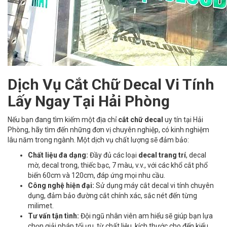
Dịch Vụ Cắt Chữ Decal Vi Tính
Lấy Ngay Tại Hải Phòng
Nếu bạn đang tìm kiếm một địa chỉ
cắt chữ decal
uy tín tại Hải
Phòng, hãy tìm đến những đơn vị chuyên nghiệp, có kinh nghiệm
lâu năm trong ngành. Một dịch vụ chất lượng sẽ đảm bảo:
Chất liệu đa dạng:
Đầy đủ các loại
decal trang trí
, decal
mờ, decal trong, thiếc bạc, 7 màu, v.v., với các khổ cắt phổ
biến 60cm và 120cm, đáp ứng mọi nhu cầu.
Công nghệ hiện đại:
Sử dụng máy cắt decal vi tính chuyên
dụng, đảm bảo đường cắt chính xác, sắc nét đến từng
milimet.
Tư vấn tận tình:
Đội ngũ nhân viên am hiểu sẽ giúp bạn lựa
chọn giải pháp tối ưu, từ chất liệu, kích thước cho đến kiểu