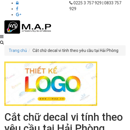
0225 3 757 929 | 0833 757
929
Thiết
kế
Trang chủ
Cắt chữ decal vi tính theo yêu cầu tại Hải Phòng
in
ấn
M.A.P
Hải
Phòng
Cắt chữ decal vi tính theo
yêu cầu tại Hải Phòng