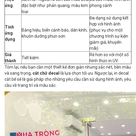
ứng
đặc biệt như: phản quang, màu kim
phong cảnh
loại
Đa dạng sử dụng kết
hợp với hình ảnh
Tính
Bảng hiệu, biển cảnh báo, dán kính,
(phục vụ cho một
ứng
khuôn dưỡng phun sơn
chương trình sự kiện
dụng
giảm giá, khuyến
mãi)
Giá
Rẻ hơn so với một số
Tiết kiệm
thành
hình thức in UV
Tóm lại, nếu bạn cần một thiết kế đơn giản nhưng sắc nét, bền màu
và sang trọng,
cắt chữ decal
là lựa chọn tối ưu. Ngược lại, in decal
cắt bế sẽ là giải pháp cho những yêu cầu cần sử dụng hình ảnh, yêu
cầu về trang trí và màu sắc.