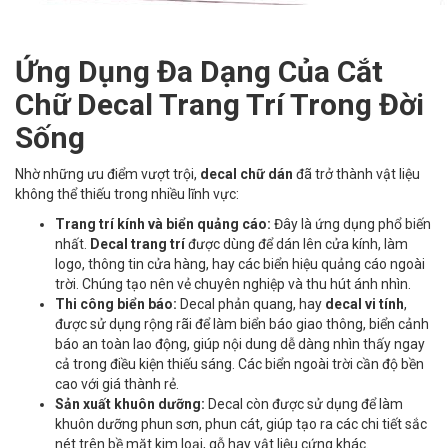
Ứng Dụng Đa Dạng Của Cắt
Chữ Decal Trang Trí Trong Đời
Sống
Nhờ những ưu điểm vượt trội,
decal chữ dán
đã trở thành vật liệu
không thể thiếu trong nhiều lĩnh vực:
Trang trí kính và biển quảng cáo:
Đây là ứng dụng phổ biến
nhất.
Decal trang trí
được dùng để dán lên cửa kính, làm
logo, thông tin cửa hàng, hay các biển hiệu quảng cáo ngoài
trời. Chúng tạo nên vẻ chuyên nghiệp và thu hút ánh nhìn.
Thi công biển báo:
Decal phản quang, hay
decal vi tính
,
được sử dụng rộng rãi để làm biển báo giao thông, biển cảnh
báo an toàn lao động, giúp nội dung dễ dàng nhìn thấy ngay
cả trong điều kiện thiếu sáng. Các biển ngoài trời cần độ bền
cao với giá thành rẻ.
Sản xuất khuôn dưỡng:
Decal còn được sử dụng để làm
khuôn dưỡng phun sơn, phun cát, giúp tạo ra các chi tiết sắc
nét trên bề mặt kim loại, gỗ hay vật liệu cứng khác.