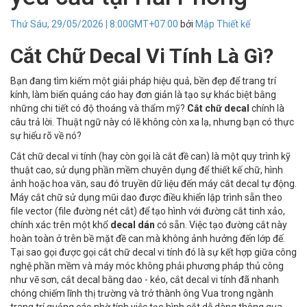
Thứ Sáu, 29/05/2026 | 8:00GMT+07:00
bởi
Mập Thiết kế
Cắt Chữ Decal Vi Tính Là Gì?
Bạn đang tìm kiếm một giải pháp hiệu quả, bền đẹp để trang trí
kính, làm biển quảng cáo hay đơn giản là tạo sự khác biệt bằng
những chi tiết có độ thoáng và thẩm mỹ?
Cắt chữ decal
chính là
câu trả lời. Thuật ngữ này có lẽ không còn xa lạ, nhưng bạn có thực
sự hiểu rõ về nó?
Cắt chữ decal vi tính (hay còn gọi là cắt đề can) là một quy trình kỹ
thuật cao, sử dụng phần mềm chuyên dụng để thiết kế chữ, hình
ảnh hoặc hoa văn, sau đó truyền dữ liệu đến máy cắt decal tự động.
Máy cắt chữ sử dụng mũi dao được điều khiển lập trình sẵn theo
file vector (file đường nét cắt) để tạo hình với đường cắt tinh xảo,
chính xác trên một khổ
decal dán
có sẵn. Việc tạo đường cắt này
hoàn toàn ở trên bề mặt đề can mà không ảnh hưởng đến lớp đế.
Tại sao gọi được gọi cắt chữ decal vi tính đó là sự kết hợp giữa công
nghệ phần mềm và máy móc không phải phương pháp thủ công
như vẽ sơn, cắt decal bằng dao - kéo, cắt decal vi tính đã nhanh
chóng chiếm lĩnh thị trường và trở thành ông Vua trong ngành