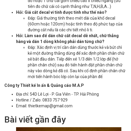
đo hoặc 1 chữ cái gồm chiều cao x chiều ngang (ưu
tiên đo chữ cái có cạnh thẳng như T,N,H,B,A...)
Hỏi: Giá cắt decal vi tính được tính như thế nào?
Đáp: Giá thường tính theo mét dài của khổ decal
(60cm hoặc 120cm) hoặc tính theo độ phức tạp của
đường cắt nếu là các chi tiết nhỏ li ti.
Hỏi: Làm sao để dán chữ cắt decal dễ nhất, chữ thẳng
hàng và dán 1 dòng không phải dán từng chữ?
Đáp: Xác định vị trí cần dán dùng thước kẻ và bút chì
kẻ một đường thẳng dùng để xác định phần chân chữ
sẽ bắt đầu dán. Tiếp đến xé 1/3 đến 1/2 lớp đế (hở
phần chân chữ) sau đó tiến hành đặt phần chân chữ
này vào dòng kẻ đã có. Sau khi cố định phần chân chữ
mới tiến hành bóc lớp còn lại của phần đế.
Công ty Thiết kế In ấn & Quảng cáo M.A.P
Địa chỉ: 54D Lê Lợi - P. Gia Viên - TP. Hải Phòng
Hotline / Zalo: 0833 757 929
Email: thietkemap@gmail.com
Bài viết gần đây