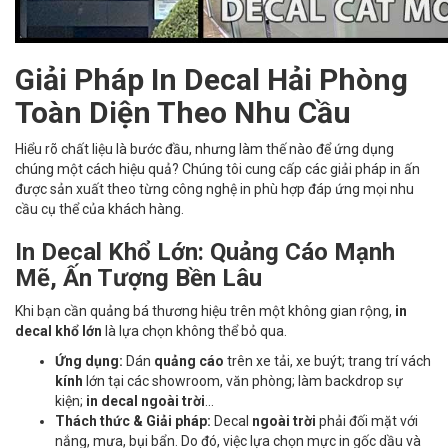
Giải Pháp In Decal Hải Phòng
Toàn Diện Theo Nhu Cầu
Hiểu rõ chất liệu là bước đầu, nhưng làm thế nào để ứng dụng
chúng một cách hiệu quả? Chúng tôi cung cấp các giải pháp in ấn
được sản xuất theo từng công nghệ in phù hợp đáp ứng mọi nhu
cầu cụ thể của khách hàng.
In Decal Khổ Lớn: Quảng Cáo Mạnh
Mẽ, Ấn Tượng Bền Lâu
Khi bạn cần quảng bá thương hiệu trên một không gian rộng,
in
decal khổ lớn
là lựa chọn không thể bỏ qua.
Ứng dụng:
Dán
quảng cáo
trên xe tải, xe buýt; trang trí vách
kính
lớn tại các showroom, văn phòng; làm backdrop sự
kiện;
in decal ngoài trời
...
Thách thức & Giải pháp:
Decal
ngoài trời
phải đối mặt với
nắng, mưa, bụi bẩn. Do đó, việc lựa chọn mực in gốc dầu và