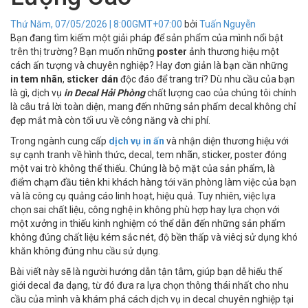
Thứ Năm, 07/05/2026 | 8:00GMT+07:00
bởi
Tuấn Nguyễn
Bạn đang tìm kiếm một giải pháp để sản phẩm của mình nổi bật
trên thị trường? Bạn muốn những
poster
ảnh thương hiệu một
cách ấn tượng và chuyên nghiệp? Hay đơn giản là bạn cần những
in tem nhãn
,
sticker dán
độc đáo để trang trí? Dù nhu cầu của bạn
là gì, dịch vụ
in Decal Hải Phòng
chất lượng cao của chúng tôi chính
là câu trả lời toàn diện, mang đến những sản phẩm decal không chỉ
đẹp mắt mà còn tối ưu về công năng và chi phí.
Trong ngành cung cấp
dịch vụ in ấn
và nhận diện thương hiệu với
sự cạnh tranh về hình thức, decal, tem nhãn, sticker, poster đóng
một vai trò không thể thiếu. Chúng là bộ mặt của sản phẩm, là
điểm chạm đầu tiên khi khách hàng tới văn phòng làm việc của bạn
và là công cụ quảng cáo linh hoạt, hiệu quả. Tuy nhiên, việc lựa
chọn sai chất liệu, công nghệ in không phù hợp hay lựa chọn với
một xưởng in thiếu kinh nghiệm có thể dẫn đến những sản phẩm
không đúng chất liệu kém sắc nét, độ bền thấp và viêcj sử dụng khó
khăn không đúng nhu cầu sử dụng.
Bài viết này sẽ là người hướng dẫn tận tâm, giúp bạn dễ hiểu thế
giới decal đa dạng, từ đó đưa ra lựa chọn thông thái nhất cho nhu
cầu của mình và khám phá cách dịch vụ in decal chuyên nghiệp tại