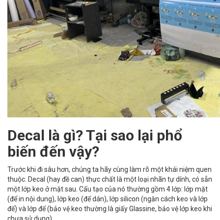
Decal là gì? Tại sao lại phổ
biến đến vậy?
Trước khi đi sâu hơn, chúng ta hãy cùng làm rõ một khái niệm quen
thuộc. Decal (hay đề can) thực chất là một loại nhãn tự dính, có sẵn
một lớp keo ở mặt sau. Cấu tạo của nó thường gồm 4 lớp: lớp mặt
(để in nội dung), lớp keo (để dán), lớp silicon (ngăn cách keo và lớp
đế) và lớp đế (bảo vệ keo thường là giấy Glassine, bảo vệ lớp keo khi
chưa sử dụng).