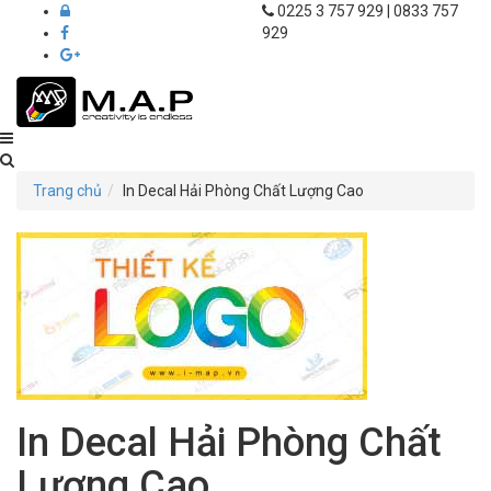
0225 3 757 929 | 0833 757
929
Thiết
kế
Trang chủ
In Decal Hải Phòng Chất Lượng Cao
in
ấn
M.A.P
Hải
Phòng
In Decal Hải Phòng Chất
Lượng Cao