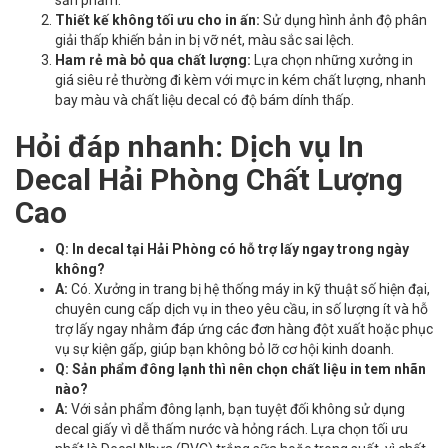
sản phẩm.
Thiết kế không tối ưu cho in ấn:
Sử dụng hình ảnh độ phân
giải thấp khiến bản in bị vỡ nét, màu sắc sai lệch.
Ham rẻ mà bỏ qua chất lượng:
Lựa chọn những xưởng in
giá siêu rẻ thường đi kèm với mực in kém chất lượng, nhanh
bay màu và chất liệu decal có độ bám dính thấp.
Hỏi đáp nhanh: Dịch vụ In
Decal Hải Phòng Chất Lượng
Cao
Q: In decal tại Hải Phòng có hỗ trợ lấy ngay trong ngày
không?
A:
Có. Xưởng in trang bị hệ thống máy in kỹ thuật số hiện đại,
chuyên cung cấp dịch vụ in theo yêu cầu, in số lượng ít và hỗ
trợ lấy ngay nhằm đáp ứng các đơn hàng đột xuất hoặc phục
vụ sự kiện gấp, giúp bạn không bỏ lỡ cơ hội kinh doanh.
Q: Sản phẩm đông lạnh thì nên chọn chất liệu in tem nhãn
nào?
A:
Với sản phẩm đông lạnh, bạn tuyệt đối không sử dụng
decal giấy vì dễ thấm nước và hỏng rách. Lựa chọn tối ưu