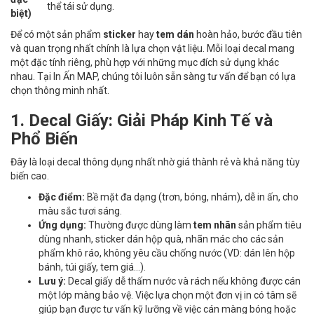
thể tái sử dụng.
biệt)
Để có một sản phẩm
sticker
hay
tem dán
hoàn hảo, bước đầu tiên
và quan trọng nhất chính là lựa chọn vật liệu. Mỗi loại decal mang
một đặc tính riêng, phù hợp với những mục đích sử dụng khác
nhau. Tại In Ấn MAP, chúng tôi luôn sẵn sàng tư vấn để bạn có lựa
chọn thông minh nhất.
1. Decal Giấy: Giải Pháp Kinh Tế và
Phổ Biến
Đây là loại decal thông dụng nhất nhờ giá thành rẻ và khả năng tùy
biến cao.
Đặc điểm:
Bề mặt đa dạng (trơn, bóng, nhám), dễ in ấn, cho
màu sắc tươi sáng.
Ứng dụng:
Thường được dùng làm
tem nhãn
sản phẩm tiêu
dùng nhanh, sticker dán hộp quà, nhãn mác cho các sản
phẩm khô ráo, không yêu cầu chống nước (VD: dán lên hộp
bánh, túi giấy, tem giá...).
Lưu ý:
Decal giấy dễ thấm nước và rách nếu không được cán
một lớp màng bảo vệ. Việc lựa chọn một đơn vị in có tâm sẽ
giúp bạn được tư vấn kỹ lưỡng về việc cán màng bóng hoặc