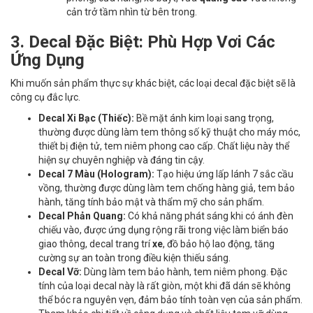
cản trở tầm nhìn từ bên trong.
3. Decal Đặc Biệt: Phù Hợp Vơi Các
Ứng Dụng
Khi muốn sản phẩm thực sự khác biệt, các loại decal đặc biệt sẽ là
công cụ đắc lực.
Decal Xi Bạc (Thiếc):
Bề mặt ánh kim loại sang trọng,
thường được dùng làm tem thông số kỹ thuật cho máy móc,
thiết bị điện tử, tem niêm phong cao cấp. Chất liệu này thể
hiện sự chuyên nghiệp và đáng tin cậy.
Decal 7 Màu (Hologram):
Tạo hiệu ứng lấp lánh 7 sắc cầu
vồng, thường được dùng làm tem chống hàng giả, tem bảo
hành, tăng tính bảo mật và thẩm mỹ cho sản phẩm.
Decal Phản Quang:
Có khả năng phát sáng khi có ánh đèn
chiếu vào, được ứng dụng rộng rãi trong việc làm biển báo
giao thông, decal trang trí
xe
, đồ bảo hộ lao động, tăng
cường sự an toàn trong điều kiện thiếu sáng.
Decal Vỡ:
Dùng làm tem bảo hành, tem niêm phong. Đặc
tính của loại decal này là rất giòn, một khi đã dán sẽ không
thể bóc ra nguyên vẹn, đảm bảo tính toàn vẹn của sản phẩm.