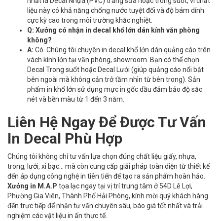
nhất là Decal Nhựa (PVC) trắng sữa hoặc trong suốt, vì chất
liệu này có khả năng chống nước tuyệt đối và độ bám dính
cực kỳ cao trong môi trường khắc nghiệt.
Q: Xưởng có nhận in decal khổ lớn dán kính văn phòng
không?
A:
Có. Chúng tôi chuyên in decal khổ lớn dán quảng cáo trên
vách kính lớn tại văn phòng, showroom. Bạn có thể chọn
Decal Trong suốt hoặc Decal Lưới (giúp quảng cáo nổi bật
bên ngoài mà không cản trở tầm nhìn từ bên trong). Sản
phẩm in khổ lớn sử dụng mực in gốc dầu đảm bảo độ sắc
nét và bền màu từ 1 đến 3 năm.
Liên Hệ Ngay Để Được Tư Vấn
In Decal Phù Hợp
Chúng tôi không chỉ tư vấn lựa chọn đúng chất liệu giấy, nhựa,
trong, lưới, xi bạc... mà còn cung cấp giải pháp toàn diện từ thiết kế
đến áp dụng công nghệ in tiên tiến để tạo ra sản phẩm hoàn hảo
.
Xưởng in M.A.P
tọa lạc ngay tại vị trí trung tâm ở 54D Lê Lợi,
Phường Gia Viên, Thành Phố Hải Phòng
, kính mời quý khách hàng
đến trực tiếp để nhận tư vấn chuyên sâu, báo giá tốt nhất và trải
nghiệm các vật liệu in ấn thực tế
.