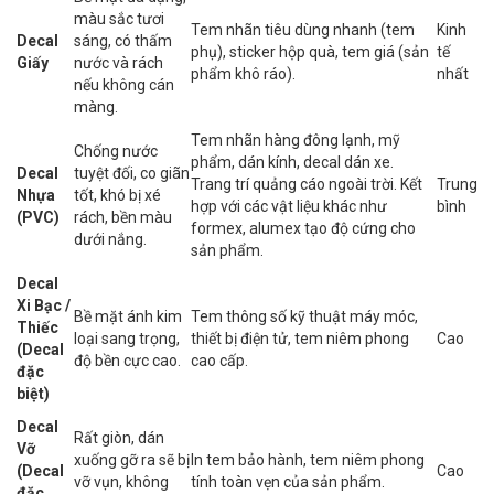
màu sắc tươi
Tem nhãn tiêu dùng nhanh (tem
Kinh
Decal
sáng, có thấm
phụ), sticker hộp quà, tem giá (sản
tế
Giấy
nước và rách
phẩm khô ráo).
nhất
nếu không cán
màng.
Tem nhãn hàng đông lạnh, mỹ
Chống nước
phẩm, dán kính, decal dán xe.
Decal
tuyệt đối, co giãn
Trang trí quảng cáo ngoài trời. Kết
Trung
Nhựa
tốt, khó bị xé
hợp với các vật liệu khác như
bình
(PVC)
rách, bền màu
formex, alumex tạo độ cứng cho
dưới nắng.
sản phẩm.
Decal
Xi Bạc /
Bề mặt ánh kim
Tem thông số kỹ thuật máy móc,
Thiếc
loại sang trọng,
thiết bị điện tử, tem niêm phong
Cao
(Decal
độ bền cực cao.
cao cấp.
đặc
biệt)
Decal
Rất giòn, dán
Vỡ
xuống gỡ ra sẽ bị
In tem bảo hành, tem niêm phong
(Decal
Cao
vỡ vụn, không
tính toàn vẹn của sản phẩm.
đặc