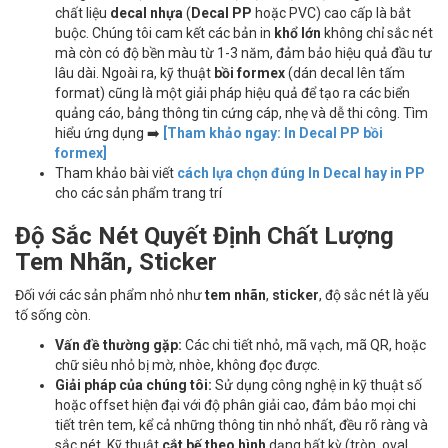
chất liệu
decal nhựa
(
Decal PP
hoặc PVC) cao cấp là bắt
buộc. Chúng tôi cam kết các bản in
khổ lớn
không chỉ sắc nét
mà còn có độ bền màu từ 1-3 năm, đảm bảo hiệu quả đầu tư
lâu dài. Ngoài ra, kỹ thuật
bồi formex
(dán decal lên tấm
format) cũng là một giải pháp hiệu quả để tạo ra các biển
quảng cáo, bảng thông tin cứng cáp, nhẹ và dễ thi công. Tìm
hiểu ứng dụng
➡️
[Tham khảo ngay: In Decal PP bồi
formex]
Tham khảo bài viết
cách lựa chọn đúng In Decal hay in PP
cho các sản phẩm trang trí
Độ Sắc Nét Quyết Định Chất Lượng
Tem Nhãn, Sticker
Đối với các sản phẩm nhỏ như
tem nhãn
,
sticker
, độ sắc nét là yếu
tố sống còn.
Vấn đề thường gặp:
Các chi tiết nhỏ, mã vạch, mã QR, hoặc
chữ siêu nhỏ bị mờ, nhòe, không đọc được.
Giải pháp của chúng tôi:
Sử dụng công nghệ in kỹ thuật số
hoặc offset hiện đại với độ phân giải cao, đảm bảo mọi chi
tiết trên tem, kể cả những thông tin nhỏ nhất, đều rõ ràng và
sắc nét. Kỹ thuật
cắt bế theo hình
dạng bất kỳ (tròn, oval,