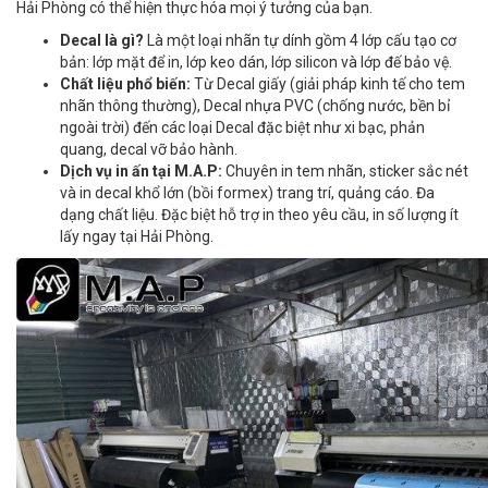
Hải Phòng có thể hiện thực hóa mọi ý tưởng của bạn.
Decal là gì?
Là một loại nhãn tự dính gồm 4 lớp cấu tạo cơ
bản: lớp mặt để in, lớp keo dán, lớp silicon và lớp đế bảo vệ
.
Chất liệu phổ biến:
Từ Decal giấy (giải pháp kinh tế cho tem
nhãn thông thường)
, Decal nhựa PVC (chống nước, bền bỉ
ngoài trời)
đến các loại Decal đặc biệt như xi bạc, phản
quang, decal vỡ bảo hành
.
Dịch vụ in ấn tại M.A.P:
Chuyên in tem nhãn, sticker sắc nét
và in decal khổ lớn (bồi formex) trang trí, quảng cáo
. Đa
dạng chất liệu. Đặc biệt hỗ trợ in theo yêu cầu, in số lượng ít
lấy ngay tại Hải Phòng
.