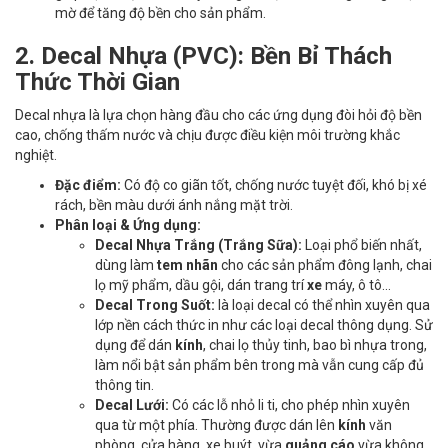
mờ để tăng độ bền cho sản phẩm.
2. Decal Nhựa (PVC): Bền Bỉ Thách
Thức Thời Gian
Decal nhựa là lựa chọn hàng đầu cho các ứng dụng đòi hỏi độ bền
cao, chống thấm nước và chịu được điều kiện môi trường khắc
nghiệt.
Đặc điểm:
Có độ co giãn tốt, chống nước tuyệt đối, khó bị xé
rách, bền màu dưới ánh nắng mặt trời.
Phân loại & Ứng dụng:
Decal Nhựa Trắng (Trắng Sữa):
Loại phổ biến nhất,
dùng làm
tem nhãn
cho các sản phẩm đông lạnh, chai
lọ mỹ phẩm, dầu gội, dán trang trí
xe
máy, ô tô...
Decal Trong Suốt:
là loại decal có thể nhìn xuyên qua
lớp nền cách thức in như các loại decal thông dụng. Sử
dụng để dán
kính
, chai lọ thủy tinh, bao bì nhựa trong,
làm nổi bật sản phẩm bên trong mà vẫn cung cấp đủ
thông tin.
Decal Lưới:
Có các lỗ nhỏ li ti, cho phép nhìn xuyên
qua từ một phía. Thường được dán lên
kính
văn
phòng, cửa hàng, xe buýt, vừa
quảng cáo
vừa không