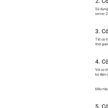
2. Cô
Sử dụng 
server 2
3. C
Tất cả t
thời gia
4. C
Với cơ c
bộ đệm (
Điều này
5. Cô