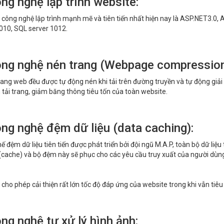
ng nghệ lập trình website:
công nghệ lập trình mạnh mẽ và tiên tiến nhất hiện nay là ASP.NET3.0,
010, SQL server 1012.
ông nghệ nén trang (Webpage compression
rang web đều được tự động nén khi tải trên đường truyền và tự động giải
n tải trang, giảm băng thông tiêu tốn của toàn website.
ông nghệ đệm dữ liệu (data caching):
hế đệm dữ liệu tiên tiến được phát triển bởi đội ngũ M.A.P, toàn bộ dữ liệ
cache) và bộ đệm này sẽ phục cho các yêu cầu truy xuất của người dùng th
 cho phép cải thiện rất lớn tốc độ đáp ứng của website trong khi vẫn tiêu
ng nghệ tự xử lý hình ảnh: