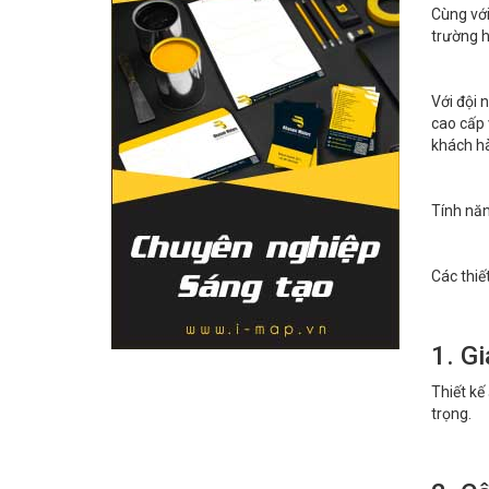
Cùng với
trường h
Với đội 
cao cấp 
khách hà
Tính năn
Các thiế
1. Gi
Thiết kế
trọng.