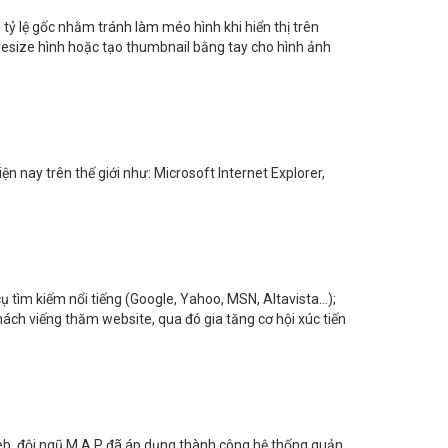
 tỷ lệ gốc nhằm tránh làm méo hình khi hiển thị trên
 resize hình hoặc tạo thumbnail bằng tay cho hình ảnh
ện nay trên thế giới như: Microsoft Internet Explorer,
 cụ tìm kiếm nổi tiếng (Google, Yahoo, MSN, Altavista…);
ách viếng thăm website, qua đó gia tăng cơ hội xúc tiến
web, đội ngũ M.A.P đã áp dụng thành công hệ thống quản