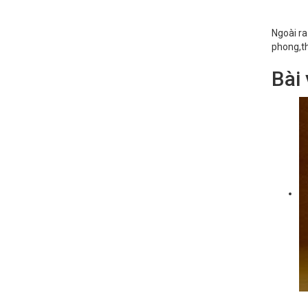
Ngoài ra
phong,th
Bài 