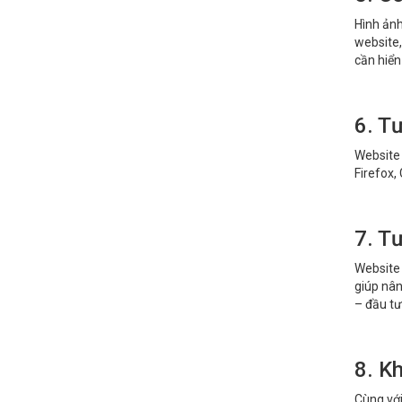
Hình ảnh
website,
cần hiển 
6. Tư
Website 
Firefox,
7. T
Website 
giúp nân
– đầu tư
8. K
Cùng với