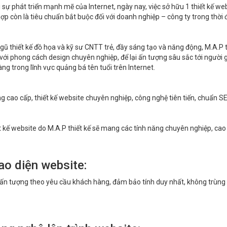
 sự phát triển mạnh mẽ của Internet, ngày nay, việc sở hữu 1 thiết kế web
ợp còn là tiêu chuẩn bắt buộc đối với doanh nghiệp – công ty trong thời
ngũ thiết kế đồ họa và kỹ sư CNTT trẻ, đầy sáng tạo và năng động, M.A
với phong cách design chuyên nghiệp, để lại ấn tượng sâu sắc tới ngườ
ng trong lĩnh vực quảng bá tên tuổi trên Internet.
g cao cấp, thiết kế website chuyên nghiệp, công nghệ tiên tiến, chuẩn S
t kế website do M.A.P thiết kế sẽ mang các tính năng chuyên nghiệp, cao
ao diện website:
 ấn tượng theo yêu cầu khách hàng, đảm bảo tính duy nhất, không trùng l