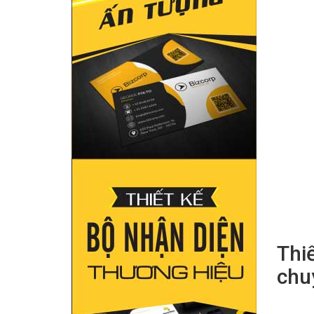
Thiế
chu