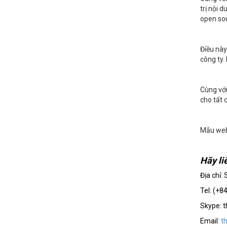
trị nội 
open sou
Điều này
công ty.
Cùng với
cho tất 
Mẫu web
Hãy li
Địa chỉ:
Tel: (+8
Skype: 
Email:
t