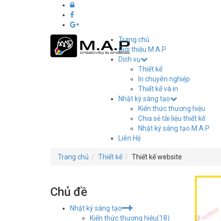
Trang chủ
Giới thiệu M.A.P
Dịch vụ
Thiết
Thiết kế
kế
In chuyên nghiệp
Thiết kế và in
in
Nhật ký sáng tạo
Kiến thức thương hiệu
ấn
Chia sẻ tài liệu thiết kế
Nhật ký sáng tạo M.A.P
M.A.P
Liên Hệ
Hải
Trang chủ
Thiết kế
Thiết kế website
Phòng
Chủ đề
Nhật ký sáng tạo
Kiến thức thương hiệu
(18)