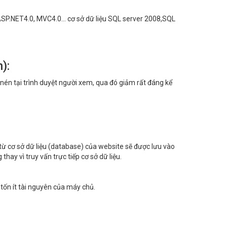
 ASP.NET4.0, MVC4.0… cơ sở dữ liệu SQL server 2008,SQL
):
 nén tại trình duyệt người xem, qua đó giảm rất đáng kể
u từ cơ sở dữ liệu (database) của website sẽ được lưu vào
ay vì truy vấn trực tiếp cơ sở dữ liệu.
 tốn ít tài nguyên của máy chủ.