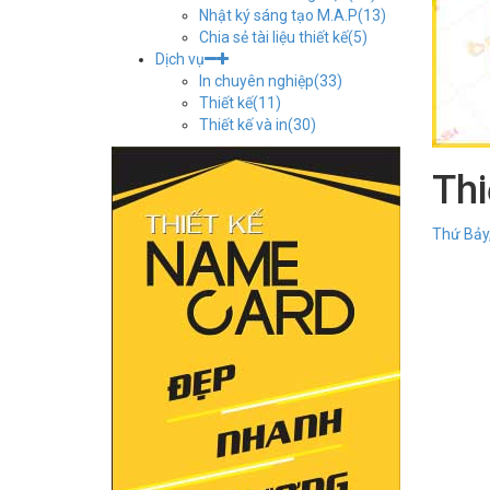
Nhật ký sáng tạo M.A.P
(13)
Chia sẻ tài liệu thiết kế
(5)
Dịch vụ
In chuyên nghiệp
(33)
Thiết kế
(11)
Thiết kế và in
(30)
Thi
Thứ Bảy