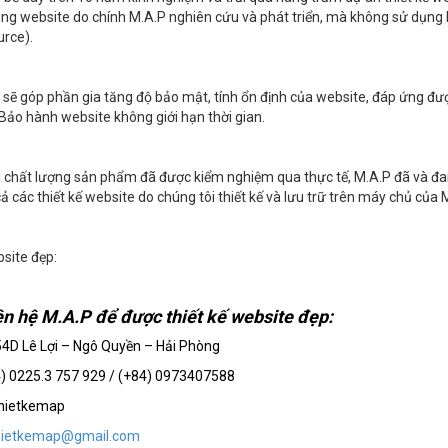
dung website do chính M.A.P nghiên cứu và phát triển, mà không sử dụng 
rce).
 sẽ góp phần gia tăng độ bảo mật, tính ổn định của website, đáp ứng đư
 Bảo hành website không giới hạn thời gian.
 chất lượng sản phẩm đã được kiểm nghiệm qua thực tế, M.A.P đã và đan
cả các thiết kế website do chúng tôi thiết kế và lưu trữ trên máy chủ của 
site đẹp:
ên hệ M.A.P để được thiết kế website đẹp:
 54D Lê Lợi – Ngô Quyền – Hải Phòng
4) 0225.3 757 929 / (+84) 0973407588
thietkemap
hietkemap@gmail.com