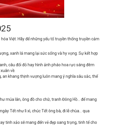
025
hóa Việt. Hãy để những yếu tố truyền thống truyền cảm
ợng, xanh lá mang lại sức sống và hy vọng. Sự kết hợp
nh, câu đối đỏ hay hình ảnh pháo hoa rực sáng đêm
 xuân về.
 an khang thịnh vượng luôn mang ý nghĩa sâu sắc, thể
hư múa lân, ông đồ cho chữ, tranh Đông Hồ... để mang
y Tết như lì xì, chúc Tết ông bà, đi lễ chùa... qua
tay tinh xảo sẽ mang đến vẻ đẹp sang trọng, tinh tế cho