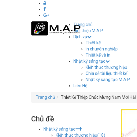
Trang chủ
Giới thiệu M.A.P
Dịch vụ
Thiết
Thiết kế
kế
In chuyên nghiệp
Thiết kế và in
in
Nhật ký sáng tạo
Kiến thức thương hiệu
ấn
Chia sẻ tài liệu thiết kế
Nhật ký sáng tạo M.A.P
M.A.P
Liên Hệ
Hải
Trang chủ
Thiết Kế Thiệp Chúc Mừng Năm Mới Hải
Phòng
Chủ đề
Nhật ký sáng tạo
Kiến thức thương hiệu
(18)