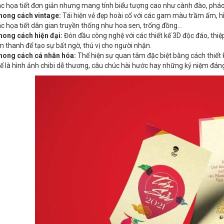
c họa tiết đơn giản nhưng mang tính biểu tượng cao như cành đào, phá
hong cách vintage:
Tái hiện vẻ đẹp hoài cổ với các gam màu trầm ấm, 
c họa tiết dân gian truyền thống như hoa sen, trống đồng...
hong cách hiện đại:
Đón đầu công nghệ với các thiết kế 3D độc đáo, thiệ
 thanh để tạo sự bất ngờ, thú vị cho người nhận.
hong cách cá nhân hóa:
Thể hiện sự quan tâm đặc biệt bằng cách thiết k
ể là hình ảnh chibi dễ thương, câu chúc hài hước hay những kỷ niệm đáng