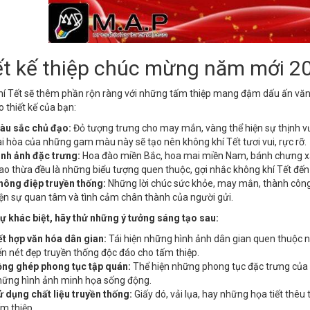
ết kế thiệp chúc mừng năm mới 2
í Tết sẽ thêm phần rộn ràng với những tấm thiệp mang đậm dấu ấn văn 
 thiết kế của bạn:
àu sắc chủ đạo:
Đỏ tượng trưng cho may mắn, vàng thể hiện sự thịnh vư
i hòa của những gam màu này sẽ tạo nên không khí Tết tươi vui, rực rỡ.
ình ảnh đặc trưng:
Hoa đào miền Bắc, hoa mai miền Nam, bánh chưng xa
ao thừa đều là những biểu tượng quen thuộc, gợi nhắc không khí Tết đến
hông điệp truyền thống:
Những lời chúc sức khỏe, may mắn, thành công,
ện sự quan tâm và tình cảm chân thành của người gửi.
ự khác biệt, hãy thử những ý tưởng sáng tạo sau:
t hợp văn hóa dân gian:
Tái hiện những hình ảnh dân gian quen thuộc n
n nét đẹp truyền thống độc đáo cho tấm thiệp.
ồng ghép phong tục tập quán:
Thể hiện những phong tục đặc trưng của ngà
hững hình ảnh minh họa sống động.
 dụng chất liệu truyền thống:
Giấy dó, vải lụa, hay những họa tiết thêu 
m thiệp.