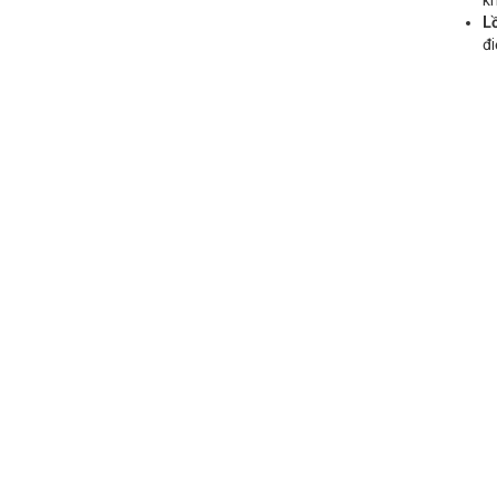
kh
L
đi