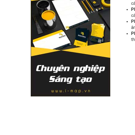
cá
P
cá
P
âm
P
th