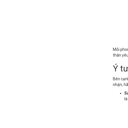
Mỗi phon
thân yêu
Ý t
Bên cạnh
nhận, hã
Sử
là