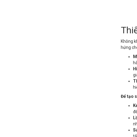
Thi
Không kh
hứng cho
M
hà
H
gi
T
hi
Để tạo s
Kế
đế
L
n
Sử
tấ