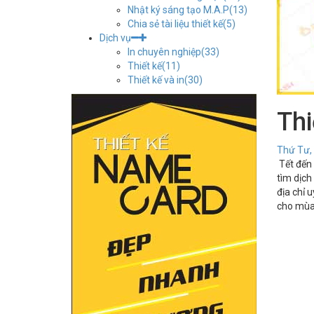
Nhật ký sáng tạo M.A.P
(13)
Chia sẻ tài liệu thiết kế
(5)
Dịch vụ
In chuyên nghiệp
(33)
Thiết kế
(11)
Thiết kế và in
(30)
Th
Thứ Tư,
Tết đến
tìm dịch
địa chỉ 
cho mùa