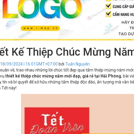
iết Kế Thiệp Chúc Mừng Nă
 18/09/2024 | 16:01GMT+07:00
bởi
Tuấn Nguyễn
 xuân về, trao nhau những lời chúc tốt đẹp qua tấm thiệp mừng năm mới 
 vụ
thiết kế thiệp chúc mừng năm mới đẹp, giá rẻ tại Hải Phòng
, bài v
uy tín và bí quyết để sở hữu những tấm thiệp độc đáo, ấn tượng mà vẫn t
 Tết này!