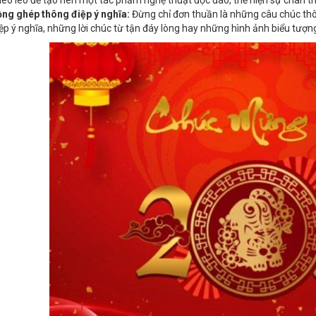
éo léo để tạo nên một tác phẩm nghệ thuật độc đáo, thể hiện sự chân t
ồng ghép thông điệp ý nghĩa:
Đừng chỉ đơn thuần là những câu chúc th
ệp ý nghĩa, những lời chúc từ tận đáy lòng hay những hình ảnh biểu tư