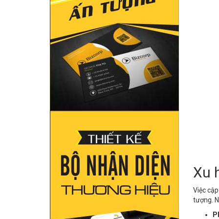
Xu 
Việc cập
tượng. 
Ph