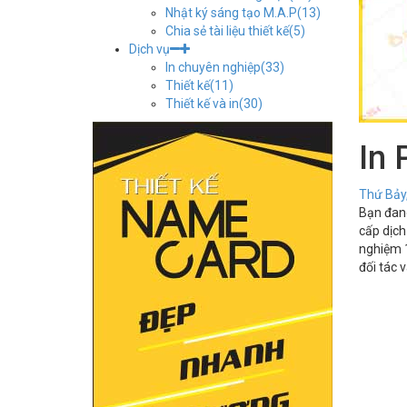
Nhật ký sáng tạo M.A.P
(13)
Chia sẻ tài liệu thiết kế
(5)
Dịch vụ
In chuyên nghiệp
(33)
Thiết kế
(11)
Thiết kế và in
(30)
In 
Thứ Bảy
Bạn đang
cấp dịch
nghiệm 
đối tác 