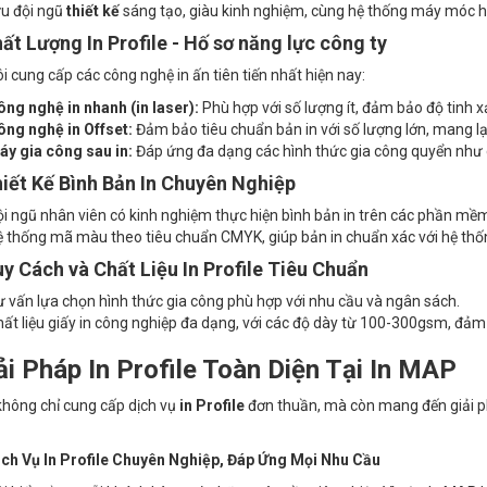
ữu đội ngũ
thiết kế
sáng tạo, giàu kinh nghiệm, cùng hệ thống máy móc hi
hất Lượng In Profile - Hố sơ năng lực công ty
i cung cấp các công nghệ in ấn tiên tiến nhất hiện nay:
ng nghệ in nhanh (in laser):
Phù hợp với số lượng ít, đảm bảo độ tinh 
ng nghệ in Offset:
Đảm bảo tiêu chuẩn bản in với số lượng lớn, mang lại
y gia công sau in:
Đáp ứng đa dạng các hình thức gia công quyển như 
hiết Kế Bình Bản In Chuyên Nghiệp
i ngũ nhân viên có kinh nghiệm thực hiện bình bản in trên các phần mề
 thống mã màu theo tiêu chuẩn CMYK, giúp bản in chuẩn xác với hệ thố
uy Cách và Chất Liệu In Profile Tiêu Chuẩn
 vấn lựa chọn hình thức gia công phù hợp với nhu cầu và ngân sách.
ất liệu giấy in công nghiệp đa dạng, với các độ dày từ 100-300gsm, đả
iải Pháp In Profile Toàn Diện Tại In MAP
hông chỉ cung cấp dịch vụ
in Profile
đơn thuần, mà còn mang đến giải ph
ịch Vụ In Profile Chuyên Nghiệp, Đáp Ứng Mọi Nhu Cầu