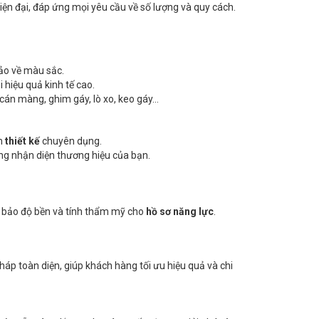
ện đại, đáp ứng mọi yêu cầu về số lượng và quy cách.
xảo về màu sắc.
 hiệu quả kinh tế cao.
cán màng, ghim gáy, lò xo, keo gáy…
m
thiết kế
chuyên dụng.
ng nhận diện thương hiệu của bạn.
m bảo độ bền và tính thẩm mỹ cho
hồ sơ năng lực
.
áp toàn diện, giúp khách hàng tối ưu hiệu quả và chi