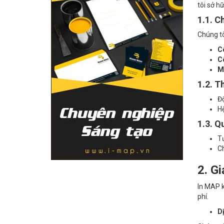
tôi sở h
1.1. C
Chúng tô
Cô
Cô
Má
1.2. T
Độ
Hệ
1.3. Q
Tư
Ch
2. G
In MAP k
phí.
D