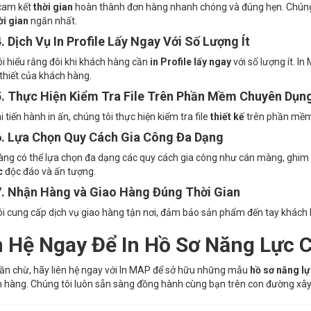
cam kết
thời gian
hoàn thành đơn hàng nhanh chóng và đúng hẹn. Chúng 
ời gian
ngắn nhất.
4. Dịch Vụ In Profile Lấy Ngay Với Số Lượng Ít
i hiểu rằng đôi khi khách hàng cần
in Profile lấy ngay
với số lượng ít. I
thiết của khách hàng.
5. Thực Hiện Kiểm Tra File Trên Phần Mềm Chuyên Dụn
 tiến hành in ấn, chúng tôi thực hiện kiểm tra file
thiết kế
trên phần mềm 
6. Lựa Chọn Quy Cách Gia Công Đa Dạng
ng có thể lựa chọn đa dạng các quy cách gia công như cán màng, ghim 
c
độc đáo và ấn tượng.
7. Nhận Hàng và Giao Hàng Đúng Thời Gian
i cung cấp dịch vụ giao hàng tận nơi, đảm bảo sản phẩm đến tay khác
n Hệ Ngay Để In Hồ Sơ Năng Lực 
n chừ, hãy liên hệ ngay với In MAP để sở hữu những mẫu
hồ sơ năng lự
 hàng. Chúng tôi luôn sẵn sàng đồng hành cùng bạn trên con đường xây 