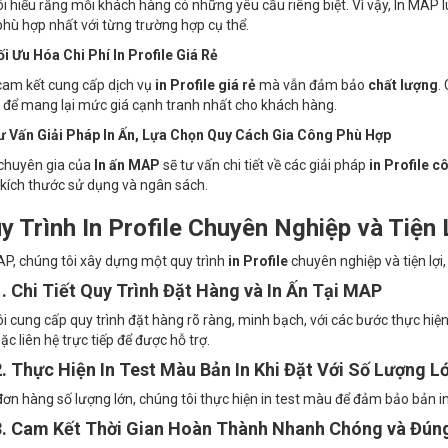
i hiểu rằng mỗi khách hàng có những yêu cầu riêng biệt. Vì vậy, In MAP 
hù hợp nhất với từng trường hợp cụ thể.
i Ưu Hóa Chi Phí In Profile Giá Rẻ
cam kết cung cấp dịch vụ
in Profile giá rẻ
mà vẫn đảm bảo
chất lượng
.
 để mang lại mức giá cạnh tranh nhất cho khách hàng.
ư Vấn Giải Pháp In Ấn, Lựa Chọn Quy Cách Gia Công Phù Hợp
chuyên gia của
In ấn MAP
sẽ tư vấn chi tiết về các giải pháp
in Profile c
 kích thước sử dụng và ngân sách.
uy Trình In Profile Chuyên Nghiệp và Tiện 
AP, chúng tôi xây dựng một quy trình
in Profile
chuyên nghiệp và tiện lợi,
1. Chi Tiết Quy Trình Đặt Hàng và In Ấn Tại MAP
i cung cấp quy trình đặt hàng rõ ràng, minh bạch, với các bước thực hiệ
ặc liên hệ trực tiếp để được hỗ trợ.
2. Thực Hiện In Test Màu Bản In Khi Đặt Với Số Lượng L
đơn hàng số lượng lớn, chúng tôi thực hiện in test màu để đảm bảo bản 
3. Cam Kết Thời Gian Hoàn Thành Nhanh Chóng và Đún