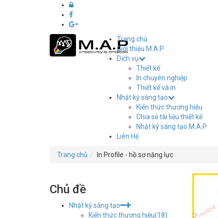
Trang chủ
Giới thiệu M.A.P
Dịch vụ
Thiết
Thiết kế
kế
In chuyên nghiệp
Thiết kế và in
in
Nhật ký sáng tạo
Kiến thức thương hiệu
ấn
Chia sẻ tài liệu thiết kế
Nhật ký sáng tạo M.A.P
M.A.P
Liên Hệ
Hải
Trang chủ
In Profile - hồ sơ năng lực
Phòng
Chủ đề
Nhật ký sáng tạo
Kiến thức thương hiệu
(18)