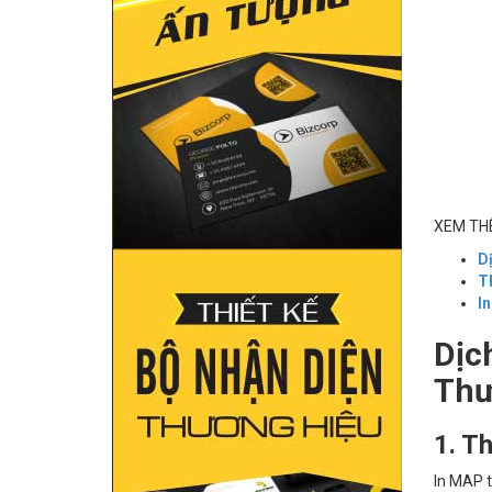
XEM TH
Dị
Th
In
Dịc
Thư
1. Th
In MAP t