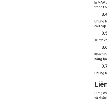
In MAP 
trong
th
3.
Chúng tô
cầu cấp 
3.
Trước khi
3.
Khách hà
năng lự
3.
Chúng tô
Liê
Đừng chầ
và khách