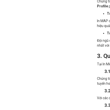
Chúng tô
Profile
p
Tố
In MAP 
hiệu quả
T
Đội ngũ 
nhất với
3. Q
Tại In M
3.
Chúng tô
tuyến ho
3.
Với các 
3.