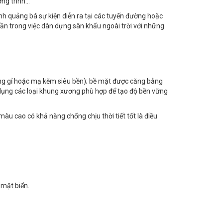
ơng trình…
nh quảng bá sự kiện diễn ra tại các tuyến đường hoặc
n trong việc dàn dựng sân khấu ngoài trời với những
ống gỉ hoặc mạ kẽm siêu bền); bề mặt được căng bằng
ử dụng các loại khung xương phù hợp để tạo độ bền vững
àu cao có khả năng chống chịu thời tiết tốt là điều
 mặt biển.