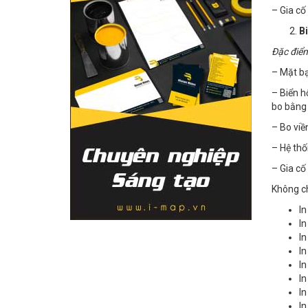
– Gia cố
B
Đặc điểm
– Mặt bạ
– Biển h
bo bằng 
– Bo viề
– Hệ thố
– Gia cố
Không ch
In
In
In
In
In
In
In
In