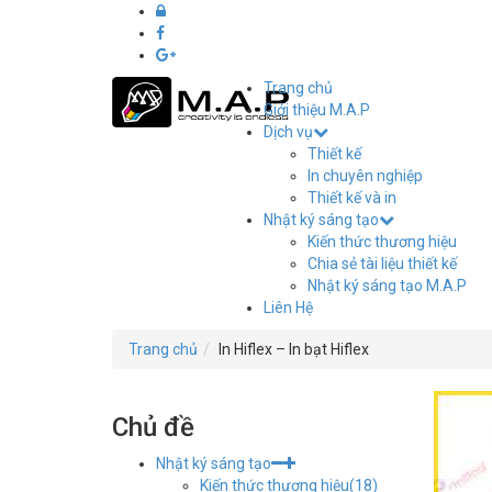
Trang chủ
Giới thiệu M.A.P
Dịch vụ
Thiết
Thiết kế
kế
In chuyên nghiệp
Thiết kế và in
in
Nhật ký sáng tạo
Kiến thức thương hiệu
ấn
Chia sẻ tài liệu thiết kế
Nhật ký sáng tạo M.A.P
M.A.P
Liên Hệ
Hải
Trang chủ
In Hiflex – In bạt Hiflex
Phòng
Chủ đề
Nhật ký sáng tạo
Kiến thức thương hiệu
(18)