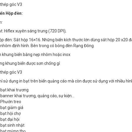
 thép góc V3
iển Hộp đèn:
:
t: Hiflex xuyên sáng trung (720 DPI);
ộp đèn: Sắt hộp 16×16. Những biển kích thước lớn dùng sắt hộp 20 x20 
nhôm định hình. Bên trong có bóng đèn Rạng Đông.
n khung biển bằng nẹp nhôm hoặc inox
ng khung biển được sơn chống gỉ
 thép góc V3
ỉ sử dụng in bạt trên biển quảng cáo mà còn được sử dụng với nhiều hìn
 bạt khai trương
 banner khai trương, quảng cáo, sự kiện…
 Phướn treo
 bạt giảm giá
 bạt hội chợ
 bạt đại hội
 bạt sinh nhật
 bạt mừng thọ