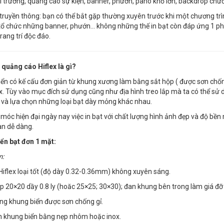
i trương, quảng cáo sự kiện, banner, phướn, pano khổ lớn, backdrop chư
 truyền thông: bạn có thể bắt gặp thường xuyên trước khi một chương trì
tổ chức những banner, phướn… không những thế in bạt còn đáp ứng 1 phầ
trang trí độc đáo.
 quảng cáo Hiflex là gì?
biển có kế cấu đơn giản từ khung xương làm bằng sắt hộp ( được sơn ch
ex. Tùy vào mục đích sử dụng cũng như địa hình treo lắp mà ta có thể s
 và lựa chọn những loại bạt dày mỏng khác nhau.
móc hiện đại ngày nay việc in bạt với chất lượng hình ảnh đẹp và độ bền m
n dễ dàng.
ển bạt đơn 1 mặt:
m:
 Hiflex loại tốt (độ dày 0.32-0.36mm) không xuyên sáng.
p 20×20 dầy 0.8 ly (hoăc 25×25; 30×30); đan khung bên trong làm giá đỡ
ng khung biển được sơn chống gỉ.
n khung biển bằng nẹp nhôm hoặc inox.