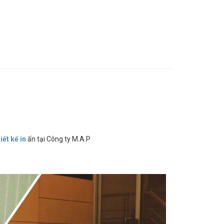
iết kế in
ấn tại Công ty M.A.P