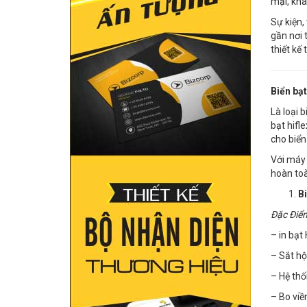
mại, kha
Sự kiện,
gần nơi 
thiết kế 
Biển bạt
Là loại 
bạt hifl
cho biển
Với máy 
hoàn toà
Bi
Đặc Điể
– in bạt
– Sắt hộ
– Hệ thố
– Bo viề