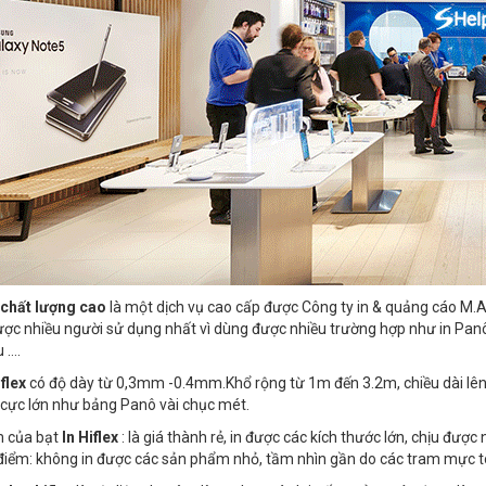
x chất lượng cao
là một dịch vụ cao cấp được Công ty in & quảng cáo M.A
ợc nhiều người sử dụng nhất vì dùng được nhiều trường hợp như in Panô
 ….
iflex
có độ dày từ 0,3mm -0.4mm.Khổ rộng từ 1m đến 3.2m, chiều dài lên
cực lớn như bảng Panô vài chục mét.
m của bạt
In Hiflex
: là giá thành rẻ, in được các kích thước lớn, chịu đượ
iểm: không in được các sản phẩm nhỏ, tầm nhìn gần do các tram mực t