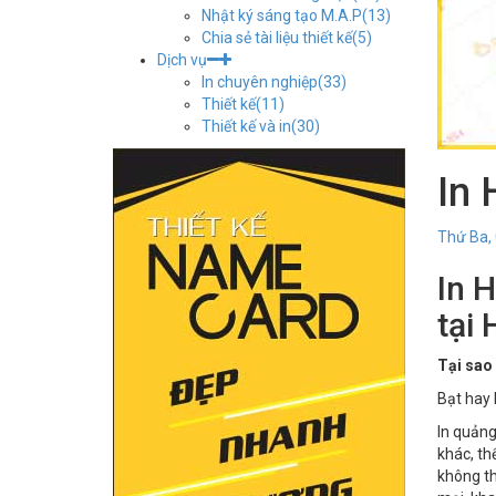
Nhật ký sáng tạo M.A.P
(13)
Chia sẻ tài liệu thiết kế
(5)
Dịch vụ
In chuyên nghiệp
(33)
Thiết kế
(11)
Thiết kế và in
(30)
In 
Thứ Ba,
In H
tại
Tại sao 
Bạt hay 
In quảng
khác, th
không th