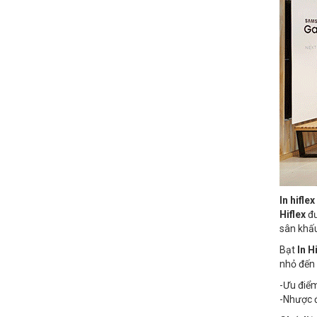
In hifle
Hiflex
đư
sân khấu
Bạt
In H
nhỏ đến 
-Ưu điể
-Nhược đ