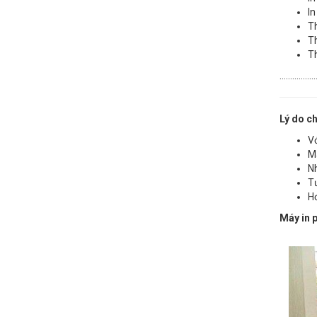
In
Th
Th
Th
……………
Lý do ch
Vớ
Má
Nh
Tư
Hơ
Máy in p