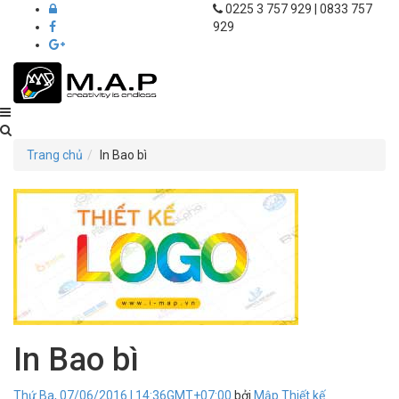
0225 3 757 929 | 0833 757
929
Thiết
kế
Trang chủ
In Bao bì
in
ấn
M.A.P
Hải
Phòng
In Bao bì
Thứ Ba, 07/06/2016 | 14:36GMT+07:00
bởi
Mập Thiết kế