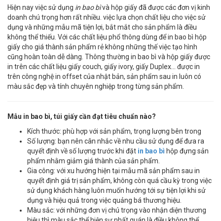
Hiện nay việc sử dụng
in bao bì
và hộp giấy đã được các đơn vị kinh
doanh chú trọng hơn rất nhiều. việc lựa chọn chất liệu cho việc sử
dụng và những mẫu mã tiện lợi, bắt mắt cho sản phẩm là điều
không thể thiếu. Với các chất liệu phổ thông dùng để in bao bì hộp
giấy cho giá thành sản phẩm rẻ không những thế việc tạo hình
cũng hoàn toàn dễ dàng. Thông thường in bao bì và hộp giấy được
in trên các chất liệu giấy couch, giấy ivory, giấy Duplex… được in
trên công nghệ in offset của nhật bản, sản phẩm sau in luôn có
màu sắc đẹp và tính chuyên nghiệp trong từng sản phẩm.
Mẫu in bao bì, túi giấy cần đạt tiêu chuẩn nào?
Kích thước: phù hợp với sản phẩm, trọng lượng bên trong
Số lượng: bạn nên cân nhắc về nhu cầu sử dụng để đưa ra
quyết định về số lượng trước khi đặt
in bao bì
hộp đựng sản
phẩm nhằm giảm giá thành của sản phẩm.
Gia công: với xu hướng hiện tại mẫu mã sản phẩm sau in
quyết định giá trị sản phẩm, không còn quá cầu kỳ trong việc
sử dụng khách hàng luôn muốn hướng tới sự tiện lợi khi sử
dụng và hiệu quả trong việc quảng bá thương hiệu.
Màu sắc: với những đơn vị chú trọng vào nhận diện thương
hiệu thì màu sắc thể hiện sự nhất quán là điều không thể