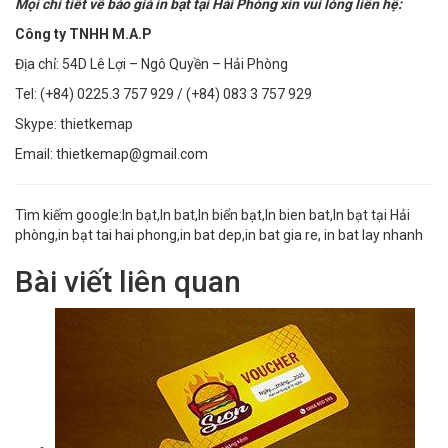
Mọi chi tiết về báo giá in bạt tại Hải Phòng xin vui lòng liên hệ:
Công ty TNHH M.A.P
Địa chỉ: 54D Lê Lợi – Ngô Quyền – Hải Phòng
Tel: (+84) 0225.3 757 929 / (+84) 083 3 757 929
Skype: thietkemap
Email: thietkemap@gmail.com
Tìm kiếm google:In bạt,In bat,In biển bạt,In bien bat,In bạt tại Hải
phòng,in bạt tai hai phong,in bat dep,in bat gia re, in bat lay nhanh
Bài viết liên quan