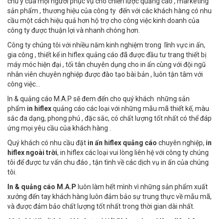
chú ý của mọi người phục vụ cho chiến lược quảng cáo , marketing
sản phẩm , thương hiệu của công ty đến với các khách hàng có nhu
cầu một cách hiệu quả hơn hộ trợ cho công việc kinh doanh của
công ty được thuận lợi và nhanh chóng hơn.
Công ty chúng tôi với nhiều năm kinh nghiệm trong lĩnh vực in ấn,
gia công , thiết kế in hiflex quảng cáo đã được đầu tư trang thiết bị
máy móc hiện đại , tối tân chuyên dụng cho in ấn cùng với đội ngũ
nhân viên chuyên nghiệp được đào tạo bài bản , luôn tận tâm với
công việc…
In & quảng cáo M.A.P sẽ đem đến cho quý khách những sản
phẩm
in hiflex
quảng cáo các loại với những mẫu mã thiết kế, màu
sắc đa dạng, phong phú , đặc sắc, có chất lượng tốt nhất có thể đáp
ứng mọi yêu cầu của khách hàng .
Quý khách có nhu cầu đặt
in ấn hiflex quảng cáo
chuyên nghiệp,
in
hiflex ngoài trời
, in hiflex các loại vui lòng liên hệ với công ty chúng
tôi để được tư vấn chu đáo , tận tình về các dịch vụ in ấn của chúng
tôi.
In & quảng cáo M.A.P
luôn làm hết mình vì những sản phẩm xuất
xưởng đến tay khách hàng luôn đảm bảo sự trung thực về mẫu mã,
và được đảm bảo chất lượng tốt nhất trong thời gian dài nhất.