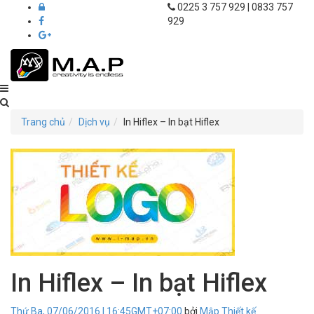
0225 3 757 929 | 0833 757
929
Thiết
kế
Trang chủ
Dịch vụ
In Hiflex – In bạt Hiflex
in
ấn
M.A.P
Hải
Phòng
In Hiflex – In bạt Hiflex
Thứ Ba, 07/06/2016 | 16:45GMT+07:00
bởi
Mập Thiết kế