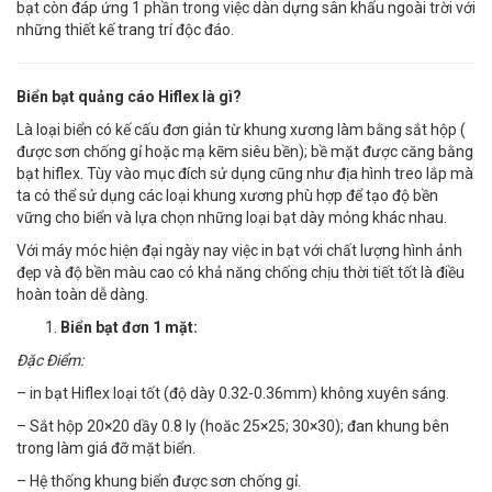
bạt còn đáp ứng 1 phần trong việc dàn dựng sân khấu ngoài trời với
những thiết kế trang trí độc đáo.
Biển bạt quảng cáo Hiflex là gì?
Là loại biển có kế cấu đơn giản từ khung xương làm bằng sắt hộp (
được sơn chống gỉ hoặc mạ kẽm siêu bền); bề mặt được căng bằng
bạt hiflex. Tùy vào mục đích sử dụng cũng như địa hình treo lắp mà
ta có thể sử dụng các loại khung xương phù hợp để tạo độ bền
vững cho biển và lựa chọn những loại bạt dày mỏng khác nhau.
Với máy móc hiện đại ngày nay việc in bạt với chất lượng hình ảnh
đẹp và độ bền màu cao có khả năng chống chịu thời tiết tốt là điều
hoàn toàn dễ dàng.
Biển bạt đơn 1 mặt:
Đặc Điểm:
– in bạt Hiflex loại tốt (độ dày 0.32-0.36mm) không xuyên sáng.
– Sắt hộp 20×20 dầy 0.8 ly (hoăc 25×25; 30×30); đan khung bên
trong làm giá đỡ mặt biển.
– Hệ thống khung biển được sơn chống gỉ.