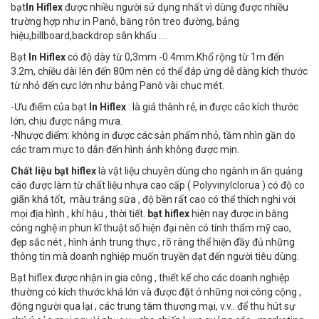
bạt
In Hiflex
được nhiều người sử dụng nhất vì dùng được nhiều
trường hợp như in Panô, băng rôn treo đường, bảng
hiệu,billboard,backdrop sân khấu ….
Bạt
In Hiflex
có độ dày từ 0,3mm -0.4mm.Khổ rộng từ 1m đến
3.2m, chiều dài lên đến 80m nên có thể đáp ứng dễ dàng kích thước
từ nhỏ đến cực lớn như bảng Panô vài chục mét.
-Ưu điểm của bạt
In Hiflex
: là giá thành rẻ, in được các kích thước
lớn, chịu được nắng mưa.
-Nhược điểm: không in được các sản phẩm nhỏ, tầm nhìn gần do
các tram mực to dẫn đến hình ảnh không được mịn.
Chất liệu bạt hiflex
là vật liệu chuyên dùng cho ngành in ấn quảng
cáo được làm từ chất liệu nhựa cao cấp ( Polyvinylclorua ) có độ co
giãn khá tốt, màu trắng sữa , độ bền rất cao có thể thích nghi với
mọi địa hình , khí hậu , thời tiết.
bạt hiflex
hiện nay được in bằng
công nghệ in phun kĩ thuật số hiện đại nên có tính thẩm mỹ cao,
đẹp sắc nét , hình ảnh trung thực , rõ ràng thể hiện đầy đủ những
thông tin mà doanh nghiệp muốn truyền đạt đến người tiêu dùng.
Bạt hiflex được nhận in gia công , thiết kế cho các doanh nghiệp
thường có kích thước khá lớn và được đặt ở những nơi công cộng ,
động người qua lại , các trung tâm thương mại, v.v.. để thu hút sự