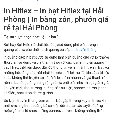
In Hiflex – In bạt Hiflex tại Hải
Phòng | In băng zôn, phướn giá
rẻ tại Hải Phòng
Tại sao lựa chọn chất liệu in bạt?
Bạt hay Bạt Hiflex là chất liệu được sử dụng phổ biến trong in
quảng cáo và các chiến dịch quảng bá tiếp thị
truyền thông
.
In quảng cáo: in bạt được sử dụng làm biển quảng cáo với lợi thế về
thời gian sử dụng và giá thành rẻ so với các loại hình biển quảng
cáo khác, thể hiện được đầy đủ thông tin và hình ảnh trên in bạt với
những hiệu ứng bắt mắt nhất từ việc thiết kế mà đôi khi các vật liệu
khác không thể truyền tải hết. Với lợi thế in nhanh và giá thành rẻ
nên in bạt được ứng dụng rộng rãi và phổ biến như: in bạt giảm giá,
khuyến mại, khai trương, quảng cáo sự kiện, banner, phướn, pano
khổ lớn, backdrop chương trình…
Sự kiện, truyền thông: bạn có thể bắt gặp thường xuyên trước khi
một chương trình quảng bá sự kiện diễn ra tại các tuyến đường
hoặc gần nơi tổ chức những banner, phướn… không những thế in