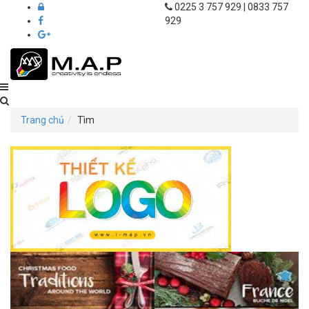
0225 3 757 929 | 0833 757
929
Thiết
kế
Trang chủ
Tìm
in
ấn
M.A.P
Hải
Phòng