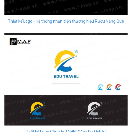
Thiết kế Logo - Hệ thống nhận diện thương hiệu Rượu Nắng Quê
Thiết kế Logo Công ty TNHH DV và Du Lịch ET